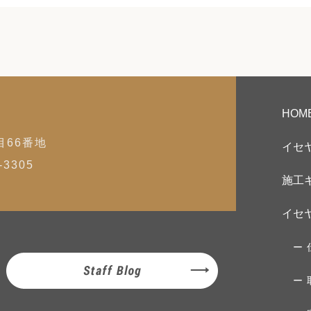
HOM
目66番地
イセ
3305
施工
イセ
Staff Blog