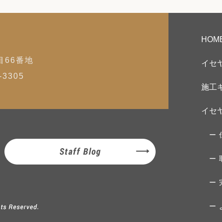
HOM
目66番地
イセ
3305
施工
イセ
Staff Blog
TD. All