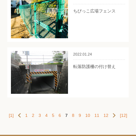
ちびっこ広場フェンス
2022.01.24
転落防護柵の付け替え
[1]
1
2
3
4
5
6
7
8
9
10
11
12
[12]