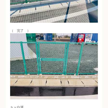
（ 完了 ）
ｂｙ白濱