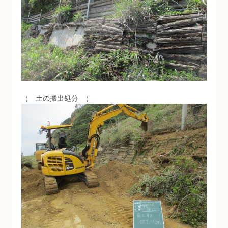
（ 土の搬出処分 ）