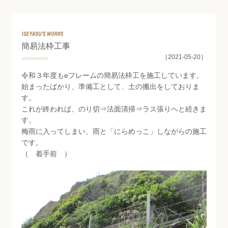
Staff Blog
簡易法枠工事
［2021-05-20］
令和３年度もeフレームの簡易法枠工を施工しています。
始まったばかり、準備工として、土の搬出をしておりま
す。
これが終われば、のり切⇒法面清掃⇒ラス張りへと続きま
す。
梅雨に入ってしまい、雨と「にらめっこ」しながらの施工
です。
（ 着手前 ）