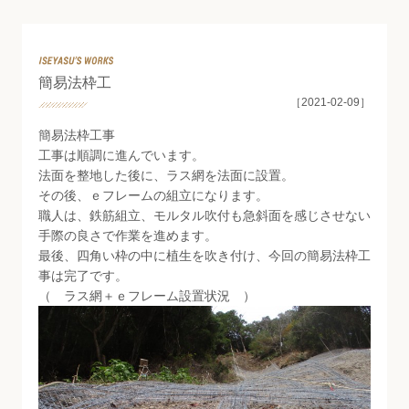
Staff Blog
簡易法枠工
［2021-02-09］
簡易法枠工事
工事は順調に進んでいます。
法面を整地した後に、ラス網を法面に設置。
その後、ｅフレームの組立になります。
職人は、鉄筋組立、モルタル吹付も急斜面を感じさせない
手際の良さで作業を進めます。
最後、四角い枠の中に植生を吹き付け、今回の簡易法枠工
事は完了です。
（ ラス網＋ｅフレーム設置状況 ）