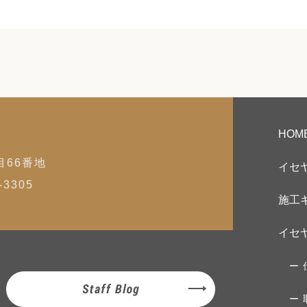
HOM
目66番地
イセ
3305
施工
イセ